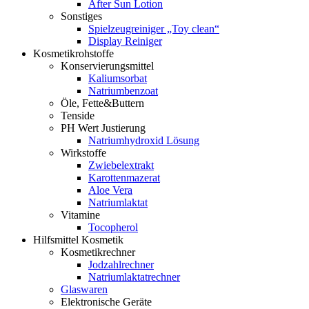
After Sun Lotion
Sonstiges
Spielzeugreiniger „Toy clean“
Display Reiniger
Kosmetikrohstoffe
Konservierungsmittel
Kaliumsorbat
Natriumbenzoat
Öle, Fette&Buttern
Tenside
PH Wert Justierung
Natriumhydroxid Lösung
Wirkstoffe
Zwiebelextrakt
Karottenmazerat
Aloe Vera
Natriumlaktat
Vitamine
Tocopherol
Hilfsmittel Kosmetik
Kosmetikrechner
Jodzahlrechner
Natriumlaktatrechner
Glaswaren
Elektronische Geräte