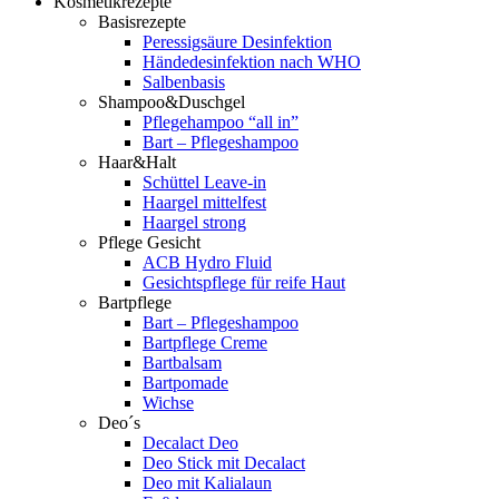
Kosmetikrezepte
Basisrezepte
Peressigsäure Desinfektion
Händedesinfektion nach WHO
Salbenbasis
Shampoo&Duschgel
Pflegehampoo “all in”
Bart – Pflegeshampoo
Haar&Halt
Schüttel Leave-in
Haargel mittelfest
Haargel strong
Pflege Gesicht
ACB Hydro Fluid
Gesichtspflege für reife Haut
Bartpflege
Bart – Pflegeshampoo
Bartpflege Creme
Bartbalsam
Bartpomade
Wichse
Deo´s
Decalact Deo
Deo Stick mit Decalact
Deo mit Kalialaun