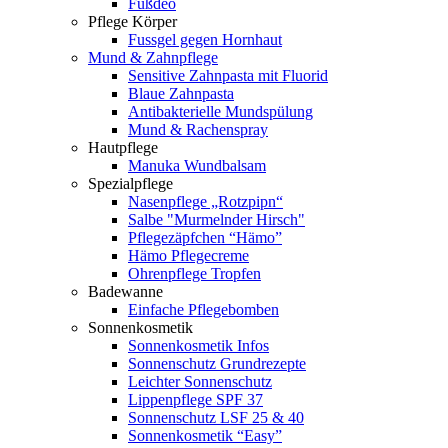
Fußdeo
Pflege Körper
Fussgel gegen Hornhaut
Mund & Zahnpflege
Sensitive Zahnpasta mit Fluorid
Blaue Zahnpasta
Antibakterielle Mundspülung
Mund & Rachenspray
Hautpflege
Manuka Wundbalsam
Spezialpflege
Nasenpflege „Rotzpipn“
Salbe "Murmelnder Hirsch"
Pflegezäpfchen “Hämo”
Hämo Pflegecreme
Ohrenpflege Tropfen
Badewanne
Einfache Pflegebomben
Sonnenkosmetik
Sonnenkosmetik Infos
Sonnenschutz Grundrezepte
Leichter Sonnenschutz
Lippenpflege SPF 37
Sonnenschutz LSF 25 & 40
Sonnenkosmetik “Easy”