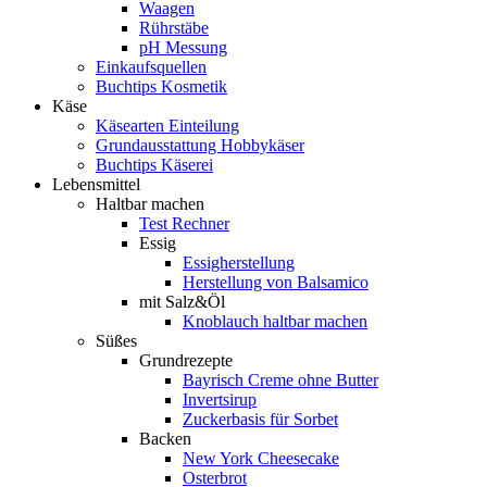
Waagen
Rührstäbe
pH Messung
Einkaufsquellen
Buchtips Kosmetik
Käse
Käsearten Einteilung
Grundausstattung Hobbykäser
Buchtips Käserei
Lebensmittel
Haltbar machen
Test Rechner
Essig
Essigherstellung
Herstellung von Balsamico
mit Salz&Öl
Knoblauch haltbar machen
Süßes
Grundrezepte
Bayrisch Creme ohne Butter
Invertsirup
Zuckerbasis für Sorbet
Backen
New York Cheesecake
Osterbrot