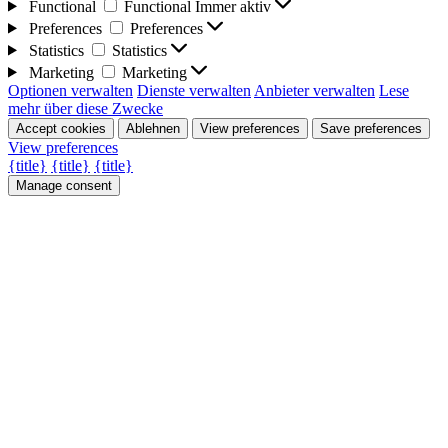
Functional
Functional
Immer aktiv
Preferences
Preferences
Statistics
Statistics
Marketing
Marketing
Optionen verwalten
Dienste verwalten
Anbieter verwalten
Lese
mehr über diese Zwecke
Accept cookies
Ablehnen
View preferences
Save preferences
View preferences
{title}
{title}
{title}
Manage consent