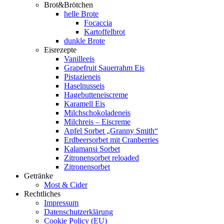
Brot&Brötchen
helle Brote
Focaccia
Kartoffelbrot
dunkle Brote
Eisrezepte
Vanilleeis
Grapefruit Sauerrahm Eis
Pistazieneis
Haselnusseis
Hagebutteneiscreme
Karamell Eis
Milchschokoladeneis
Milchreis – Eiscreme
Apfel Sorbet „Granny Smith“
Erdbeersorbet mit Cranberries
Kalamansi Sorbet
Zitronensorbet reloaded
Zitronensorbet
Getränke
Most & Cider
Rechtliches
Impressum
Datenschutzerklärung
Cookie Policy (EU)