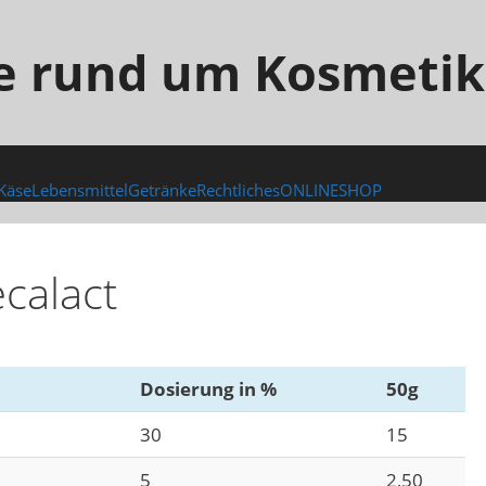
e rund um Kosmetik
Käse
Lebensmittel
Getränke
Rechtliches
ONLINESHOP
ecalact
Dosierung in %
50g
30
15
5
2,50