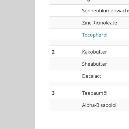
Sonnenblumenwach
Zinc Ricinoleate
Tocopherol
2
Kakobutter
Sheabutter
Decalact
3
Teebaumöl
Alpha-Bisabolol