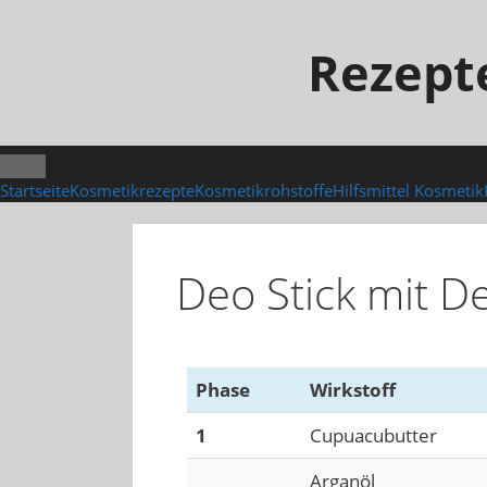
Rezept
Startseite
Kosmetikrezepte
Kosmetikrohstoffe
Hilfsmittel Kosmetik
Deo Stick mit D
Phase
Wirkstoff
1
Cupuacubutter
Arganöl