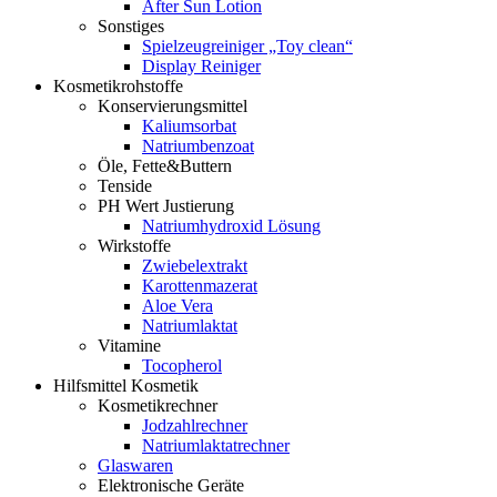
After Sun Lotion
Sonstiges
Spielzeugreiniger „Toy clean“
Display Reiniger
Kosmetikrohstoffe
Konservierungsmittel
Kaliumsorbat
Natriumbenzoat
Öle, Fette&Buttern
Tenside
PH Wert Justierung
Natriumhydroxid Lösung
Wirkstoffe
Zwiebelextrakt
Karottenmazerat
Aloe Vera
Natriumlaktat
Vitamine
Tocopherol
Hilfsmittel Kosmetik
Kosmetikrechner
Jodzahlrechner
Natriumlaktatrechner
Glaswaren
Elektronische Geräte