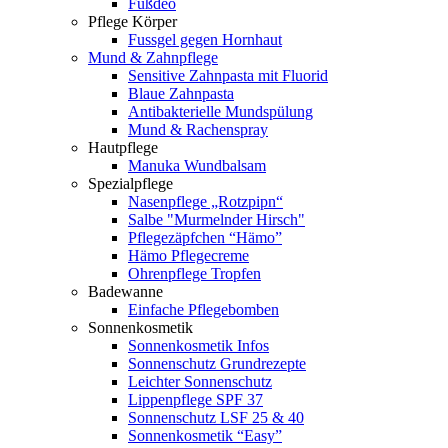
Fußdeo
Pflege Körper
Fussgel gegen Hornhaut
Mund & Zahnpflege
Sensitive Zahnpasta mit Fluorid
Blaue Zahnpasta
Antibakterielle Mundspülung
Mund & Rachenspray
Hautpflege
Manuka Wundbalsam
Spezialpflege
Nasenpflege „Rotzpipn“
Salbe "Murmelnder Hirsch"
Pflegezäpfchen “Hämo”
Hämo Pflegecreme
Ohrenpflege Tropfen
Badewanne
Einfache Pflegebomben
Sonnenkosmetik
Sonnenkosmetik Infos
Sonnenschutz Grundrezepte
Leichter Sonnenschutz
Lippenpflege SPF 37
Sonnenschutz LSF 25 & 40
Sonnenkosmetik “Easy”