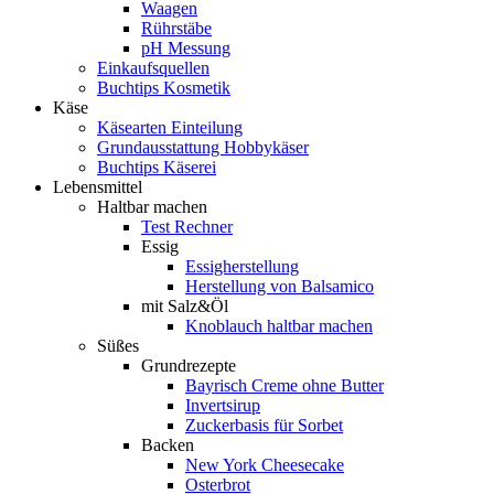
Waagen
Rührstäbe
pH Messung
Einkaufsquellen
Buchtips Kosmetik
Käse
Käsearten Einteilung
Grundausstattung Hobbykäser
Buchtips Käserei
Lebensmittel
Haltbar machen
Test Rechner
Essig
Essigherstellung
Herstellung von Balsamico
mit Salz&Öl
Knoblauch haltbar machen
Süßes
Grundrezepte
Bayrisch Creme ohne Butter
Invertsirup
Zuckerbasis für Sorbet
Backen
New York Cheesecake
Osterbrot