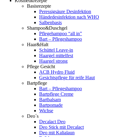
Kosmetikrezepte
Basisrezepte
Peressigsäure Desinfektion
Händedesinfektion nach WHO
Salbenbasis
Shampoo&Duschgel
Pflegehampoo “all in”
Bart – Pflegeshampoo
Haar&Halt
Schüttel Leave-in
Haargel mittelfest
Haargel strong
Pflege Gesicht
ACB Hydro Fluid
Gesichtspflege für reife Haut
Bartpflege
Bart – Pflegeshampoo
Bartpflege Creme
Bartbalsam
Bartpomade
Wichse
Deo´s
Decalact Deo
Deo Stick mit Decalact
Deo mit Kalialaun