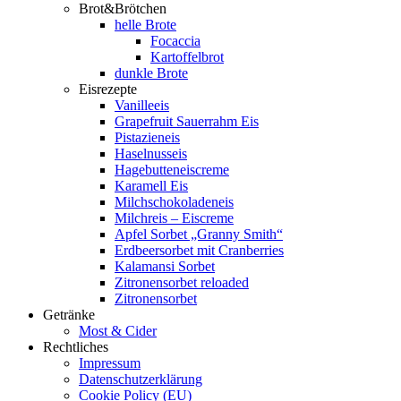
Brot&Brötchen
helle Brote
Focaccia
Kartoffelbrot
dunkle Brote
Eisrezepte
Vanilleeis
Grapefruit Sauerrahm Eis
Pistazieneis
Haselnusseis
Hagebutteneiscreme
Karamell Eis
Milchschokoladeneis
Milchreis – Eiscreme
Apfel Sorbet „Granny Smith“
Erdbeersorbet mit Cranberries
Kalamansi Sorbet
Zitronensorbet reloaded
Zitronensorbet
Getränke
Most & Cider
Rechtliches
Impressum
Datenschutzerklärung
Cookie Policy (EU)