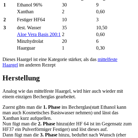
1
Ethanol 96%
30
9
Xanthan
2
0,60
2
Festiger HF64
10
3
3
dest. Wasser
35
10,50
Aloe Vera Basis 200:1
2
0,60
Minzhydrolat
20
6
Haarguar
1
0,30
Dieses Haargel ist eine Kategorie stärker, als das
mittelfeste
Haargel
im anderen Rezept
Herstellung
Analog wie das mittelfeste Haargel, wird hier auch wieder mit
einem einzigen Becherglas gearbeitet.
Zuerst gibts man die
1. Phase
ins Becherglas(statt Ethanol kann
man auch Kosmetisches Basiswasser nehmen) und lässt das
Xanthan kurz aufquellen.
Nun fügt man die
2. Phase
hinzu(der HF 64 ist im Gegensatz zum
HF37 ein Pulverförmiger Festiger) und löst dieses auf.
Dann fügt man die
3. Phase
hinzu, beduftet nach Wunsch (eher