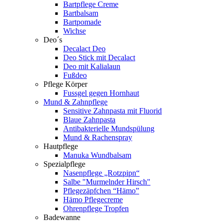
Bartpflege Creme
Bartbalsam
Bartpomade
Wichse
Deo´s
Decalact Deo
Deo Stick mit Decalact
Deo mit Kalialaun
Fußdeo
Pflege Körper
Fussgel gegen Hornhaut
Mund & Zahnpflege
Sensitive Zahnpasta mit Fluorid
Blaue Zahnpasta
Antibakterielle Mundspülung
Mund & Rachenspray
Hautpflege
Manuka Wundbalsam
Spezialpflege
Nasenpflege „Rotzpipn“
Salbe "Murmelnder Hirsch"
Pflegezäpfchen “Hämo”
Hämo Pflegecreme
Ohrenpflege Tropfen
Badewanne