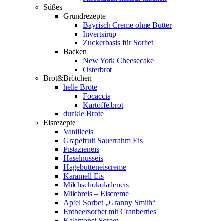
Süßes
Grundrezepte
Bayrisch Creme ohne Butter
Invertsirup
Zuckerbasis für Sorbet
Backen
New York Cheesecake
Osterbrot
Brot&Brötchen
helle Brote
Focaccia
Kartoffelbrot
dunkle Brote
Eisrezepte
Vanilleeis
Grapefruit Sauerrahm Eis
Pistazieneis
Haselnusseis
Hagebutteneiscreme
Karamell Eis
Milchschokoladeneis
Milchreis – Eiscreme
Apfel Sorbet „Granny Smith“
Erdbeersorbet mit Cranberries
Kalamansi Sorbet