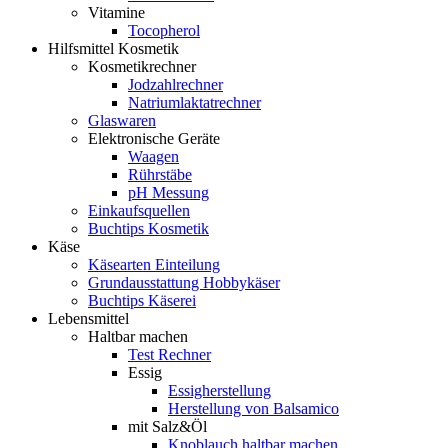
Vitamine
Tocopherol
Hilfsmittel Kosmetik
Kosmetikrechner
Jodzahlrechner
Natriumlaktatrechner
Glaswaren
Elektronische Geräte
Waagen
Rührstäbe
pH Messung
Einkaufsquellen
Buchtips Kosmetik
Käse
Käsearten Einteilung
Grundausstattung Hobbykäser
Buchtips Käserei
Lebensmittel
Haltbar machen
Test Rechner
Essig
Essigherstellung
Herstellung von Balsamico
mit Salz&Öl
Knoblauch haltbar machen