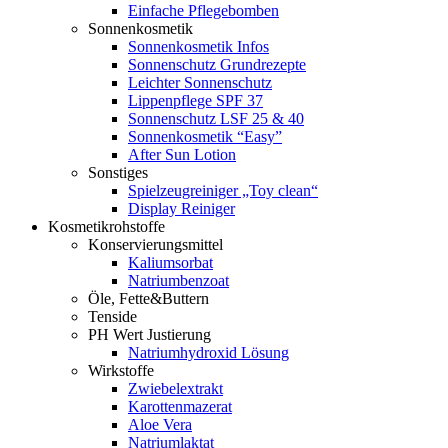
Einfache Pflegebomben
Sonnenkosmetik
Sonnenkosmetik Infos
Sonnenschutz Grundrezepte
Leichter Sonnenschutz
Lippenpflege SPF 37
Sonnenschutz LSF 25 & 40
Sonnenkosmetik “Easy”
After Sun Lotion
Sonstiges
Spielzeugreiniger „Toy clean“
Display Reiniger
Kosmetikrohstoffe
Konservierungsmittel
Kaliumsorbat
Natriumbenzoat
Öle, Fette&Buttern
Tenside
PH Wert Justierung
Natriumhydroxid Lösung
Wirkstoffe
Zwiebelextrakt
Karottenmazerat
Aloe Vera
Natriumlaktat