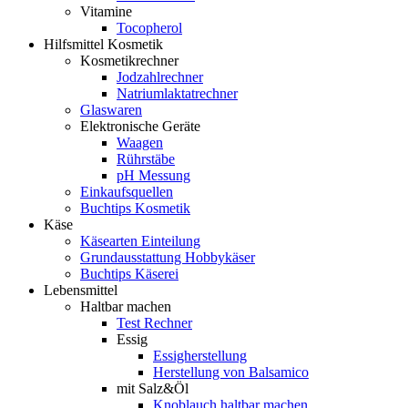
Vitamine
Tocopherol
Hilfsmittel Kosmetik
Kosmetikrechner
Jodzahlrechner
Natriumlaktatrechner
Glaswaren
Elektronische Geräte
Waagen
Rührstäbe
pH Messung
Einkaufsquellen
Buchtips Kosmetik
Käse
Käsearten Einteilung
Grundausstattung Hobbykäser
Buchtips Käserei
Lebensmittel
Haltbar machen
Test Rechner
Essig
Essigherstellung
Herstellung von Balsamico
mit Salz&Öl
Knoblauch haltbar machen