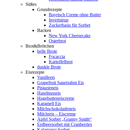
Süßes
Grundrezepte
Bayrisch Creme ohne Butter
Invertsirup
Zuckerbasis für Sorbet
Backen
New York Cheesecake
Osterbrot
Brot&Brötchen
helle Brote
Focaccia
Kartoffelbrot
dunkle Brote
Eisrezepte
Vanilleeis
Grapefruit Sauerrahm Eis
Pistazieneis
Haselnusseis
Hagebutteneiscreme
Karamell Eis
Milchschokoladeneis
Milchreis – Eiscreme
Apfel Sorbet „Granny Smith“
Erdbeersorbet mit Cranberries
Kalamansi Sorbet