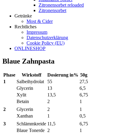
Zitronensorbet reloaded
Zitronensorbet
Getränke
Most & Cider
Rechtliches
Impressum
Datenschutzerklärung
Cookie Policy (EU)
ONLINESHOP
Blaue Zahnpasta
Phase
Wirkstoff
Dosierung in%
50g
1
Salbeihydrolat
55
27,5
Glycerin
13
6,5
Xylit
13,5
6,75
Betain
2
1
2
Glycerin
2
1
Xanthan
1
0,5
3
Schlämmkreide
11,5
6,75
Blaue Tonerde
2
1