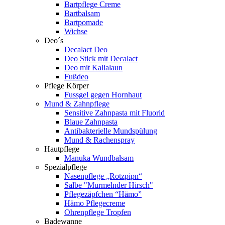
Bartpflege Creme
Bartbalsam
Bartpomade
Wichse
Deo´s
Decalact Deo
Deo Stick mit Decalact
Deo mit Kalialaun
Fußdeo
Pflege Körper
Fussgel gegen Hornhaut
Mund & Zahnpflege
Sensitive Zahnpasta mit Fluorid
Blaue Zahnpasta
Antibakterielle Mundspülung
Mund & Rachenspray
Hautpflege
Manuka Wundbalsam
Spezialpflege
Nasenpflege „Rotzpipn“
Salbe "Murmelnder Hirsch"
Pflegezäpfchen “Hämo”
Hämo Pflegecreme
Ohrenpflege Tropfen
Badewanne