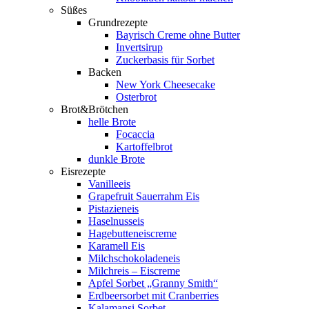
Süßes
Grundrezepte
Bayrisch Creme ohne Butter
Invertsirup
Zuckerbasis für Sorbet
Backen
New York Cheesecake
Osterbrot
Brot&Brötchen
helle Brote
Focaccia
Kartoffelbrot
dunkle Brote
Eisrezepte
Vanilleeis
Grapefruit Sauerrahm Eis
Pistazieneis
Haselnusseis
Hagebutteneiscreme
Karamell Eis
Milchschokoladeneis
Milchreis – Eiscreme
Apfel Sorbet „Granny Smith“
Erdbeersorbet mit Cranberries
Kalamansi Sorbet