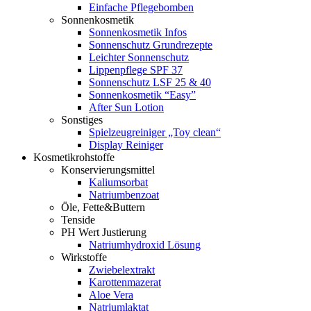
Einfache Pflegebomben
Sonnenkosmetik
Sonnenkosmetik Infos
Sonnenschutz Grundrezepte
Leichter Sonnenschutz
Lippenpflege SPF 37
Sonnenschutz LSF 25 & 40
Sonnenkosmetik “Easy”
After Sun Lotion
Sonstiges
Spielzeugreiniger „Toy clean“
Display Reiniger
Kosmetikrohstoffe
Konservierungsmittel
Kaliumsorbat
Natriumbenzoat
Öle, Fette&Buttern
Tenside
PH Wert Justierung
Natriumhydroxid Lösung
Wirkstoffe
Zwiebelextrakt
Karottenmazerat
Aloe Vera
Natriumlaktat