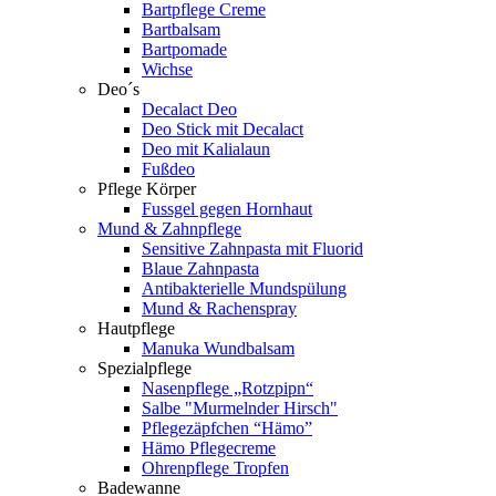
Bartpflege Creme
Bartbalsam
Bartpomade
Wichse
Deo´s
Decalact Deo
Deo Stick mit Decalact
Deo mit Kalialaun
Fußdeo
Pflege Körper
Fussgel gegen Hornhaut
Mund & Zahnpflege
Sensitive Zahnpasta mit Fluorid
Blaue Zahnpasta
Antibakterielle Mundspülung
Mund & Rachenspray
Hautpflege
Manuka Wundbalsam
Spezialpflege
Nasenpflege „Rotzpipn“
Salbe "Murmelnder Hirsch"
Pflegezäpfchen “Hämo”
Hämo Pflegecreme
Ohrenpflege Tropfen
Badewanne