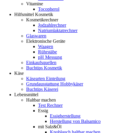
Vitamine
Tocopherol
Hilfsmittel Kosmetik
Kosmetikrechner
Jodzahlrechner
Natriumlaktatrechner
Glaswaren
Elektronische Geräte
Waagen
Rührstäbe
pH Messung
Einkaufsquellen
Buchtips Kosmetik
Käse
Käsearten Einteilung
Grundausstattung Hobbykäser
Buchtips Käserei
Lebensmittel
Haltbar machen
Test Rechner
Essig
Essigherstellung
Herstellung von Balsamico
mit Salz&Öl
Knoblauch haltbar machen