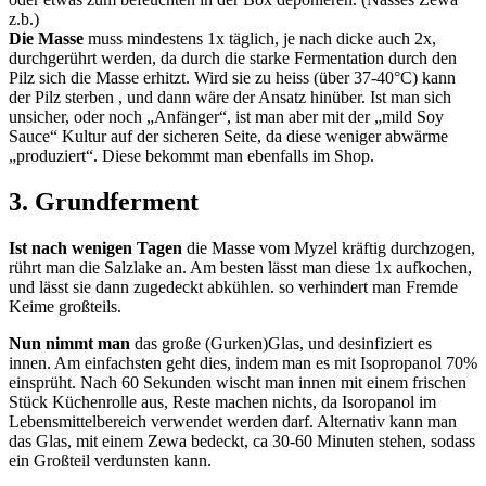
z.b.)
Die Masse
muss mindestens 1x täglich, je nach dicke auch 2x,
durchgerührt werden, da durch die starke Fermentation durch den
Pilz sich die Masse erhitzt. Wird sie zu heiss (über 37-40°C) kann
der Pilz sterben , und dann wäre der Ansatz hinüber. Ist man sich
unsicher, oder noch „Anfänger“, ist man aber mit der „mild Soy
Sauce“ Kultur auf der sicheren Seite, da diese weniger abwärme
„produziert“. Diese bekommt man ebenfalls im Shop.
3. Grundferment
Ist nach wenigen Tagen
die Masse vom Myzel kräftig durchzogen,
rührt man die Salzlake an. Am besten lässt man diese 1x aufkochen,
und lässt sie dann zugedeckt abkühlen. so verhindert man Fremde
Keime großteils.
Nun nimmt man
das große (Gurken)Glas, und desinfiziert es
innen. Am einfachsten geht dies, indem man es mit Isopropanol 70%
einsprüht. Nach 60 Sekunden wischt man innen mit einem frischen
Stück Küchenrolle aus, Reste machen nichts, da Isoropanol im
Lebensmittelbereich verwendet werden darf. Alternativ kann man
das Glas, mit einem Zewa bedeckt, ca 30-60 Minuten stehen, sodass
ein Großteil verdunsten kann.