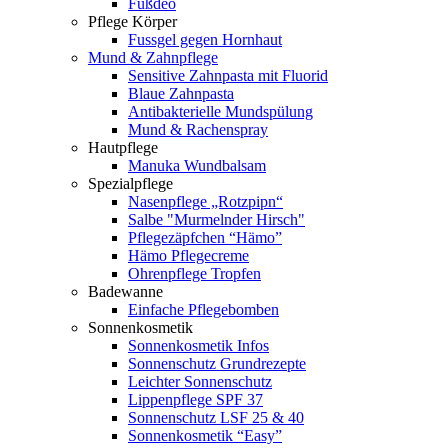
Fußdeo
Pflege Körper
Fussgel gegen Hornhaut
Mund & Zahnpflege
Sensitive Zahnpasta mit Fluorid
Blaue Zahnpasta
Antibakterielle Mundspülung
Mund & Rachenspray
Hautpflege
Manuka Wundbalsam
Spezialpflege
Nasenpflege „Rotzpipn“
Salbe "Murmelnder Hirsch"
Pflegezäpfchen “Hämo”
Hämo Pflegecreme
Ohrenpflege Tropfen
Badewanne
Einfache Pflegebomben
Sonnenkosmetik
Sonnenkosmetik Infos
Sonnenschutz Grundrezepte
Leichter Sonnenschutz
Lippenpflege SPF 37
Sonnenschutz LSF 25 & 40
Sonnenkosmetik “Easy”