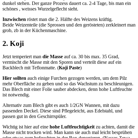
dunkel stehen. Der ganze Prozess dauert ca. 2-4 Tage, bis man ein
schönes , weisses Wurzelgeflecht sieht.
Inzwischen
röstet man die 2. Hälfte des Weizens kräftig.
Beide Weizenteile (die Sprossen und den gerösteten) zerkleinert man
grob, zb in der Küchenmaschine.
2. Koji
Jetzt temperiert man
die Masse
auf ca. 30 bis max. 35 Grad,
vermischt die Masse mit den Sporen und verteilt diese auf ein
Backblech mit Teflonmatte. (
Koji Paste
)
Hier sollten
auch einige Furchen gezogen werden, um dem Pilz
mehr Oberfläche zu geben und so das Wachstum zu beschleunigen.
Das Blech mit einer Folie sauber abdecken, denn hohe Luftfeuchte
ist notwendig.
Alternativ zum Blech gibt es auch 1/2GN Wannen, mit dazu
passenden Deckel. Diese sind Pflegeleicht, aus Edelstahl, und
passen gut in den Geschirrspüler.
Wichtig ist hier auf eine
hohe Luftfeuchtigkeit
zu achten, damit die
Masse nicht trocken wird. Man kann sie auch mal leicht besprühen
oder etwas zum befeuchten in der Box deponieren. (Nasses Zewa