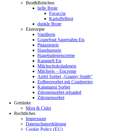
Brot&Brötchen
helle Brote
Focaccia
Kartoffelbrot
dunkle Brote
Eisrezepte
Vanilleeis
Grapefruit Sauerrahm Eis
Pistazieneis
Haselnusseis
Hagebutteneiscreme
Karamell Eis
Milchschokoladeneis
Milchreis – Eiscreme
Apfel Sorbet „Granny Smith“
Erdbeersorbet mit Cranberries
Kalamansi Sorbet
Zitronensorbet reloaded
Zitronensorbet
Getränke
Most & Cider
Rechtliches
Impressum
Datenschutzerklärung
Cookie Policy (EU)