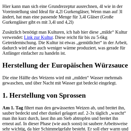
Hier kann man sich eine Grundrezeptur ausrechnen, 4l wie in der
Voreinstellung sind Ideal für 4,2l Gurkengläser, Wenn man auf 3l
ändert, hat man eine passende Menge für 3,4l Gläser (Große
Gurkengläser gibt es mit 3,4l und 4,2l)
Zusätzlich benötigt man Kulturen, ich hab hier diese „milde“ Kultur
verwendet:
Link zur Kultur
. Diese reicht für bis zu 5-6kg
Getreidemischung. Die Kultur ist etwas „gemütlicher“ in der Arbeit,
dadurch wird aber auch weniger wärme produziert, was gerade für
Anfänger einfacher zu handeln ist.
Herstellung der Europäischen Würzsauce
Die eine Hälfte des Weizens wird mit „milden“ Wasser mehrmals
gewaschen, und über Nacht mit Wasser gut bedeckt eingelegt.
1. Herstellung von Sprossen
Am 1. Tag
filtert man den gewässerten Weizen ab, und breitet ihn,
sauber bedeckt und eher dunkel gelagert auf. 2-3x täglich „wascht“
man ihn kurz durch, lasst ihn am Sieb abtropfen und breitet ihn
erneut auf. In dieser Phase (wie auch sonst) ist saubere Arbeitsweise
sehr wichtig, da hier Schimmelgefahr besteht. Er soll eher warm und