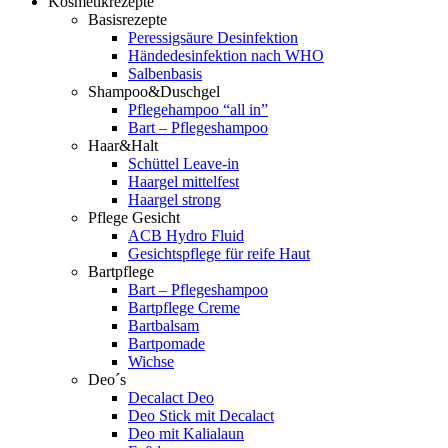
Kosmetikrezepte
Basisrezepte
Peressigsäure Desinfektion
Händedesinfektion nach WHO
Salbenbasis
Shampoo&Duschgel
Pflegehampoo “all in”
Bart – Pflegeshampoo
Haar&Halt
Schüttel Leave-in
Haargel mittelfest
Haargel strong
Pflege Gesicht
ACB Hydro Fluid
Gesichtspflege für reife Haut
Bartpflege
Bart – Pflegeshampoo
Bartpflege Creme
Bartbalsam
Bartpomade
Wichse
Deo´s
Decalact Deo
Deo Stick mit Decalact
Deo mit Kalialaun