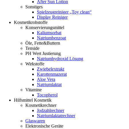
After Sun Lotion
Sonstiges
Spielzeugreiniger „Toy clean“
Display Reiniger
Kosmetikrohstoffe
Konservierungsmittel
Kaliumsorbat
Natriumbenzoat
Öle, Fette&Buttern
Tenside
PH Wert Justierung
Natriumhydroxid Lösung
Wirkstoffe
Zwiebelextrakt
Karottenmazerat
Aloe Vera
Natriumlaktat
Vitamine
Tocopherol
Hilfsmittel Kosmetik
Kosmetikrechner
Jodzahlrechner
Natriumlaktatrechner
Glaswaren
Elektronische Geräte