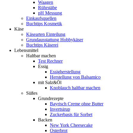
Waagen
Rührstäbe
pH Messung
Einkaufsquellen
Buchtips Kosmetik
Käse
Käsearten Einteilung
Grundausstattung Hobbykäser
Buchtips Käserei
Lebensmittel
Haltbar machen
Test Rechner
Essig
Essigherstellung
Herstellung von Balsamico
mit Salz&Öl
Knoblauch haltbar machen
Süßes
Grundrezepte
Bayrisch Creme ohne Butter
Invertsirup
Zuckerbasis für Sorbet
Backen
New York Cheesecake
Osterbrot