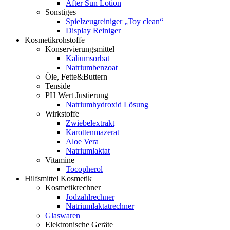
After Sun Lotion
Sonstiges
Spielzeugreiniger „Toy clean“
Display Reiniger
Kosmetikrohstoffe
Konservierungsmittel
Kaliumsorbat
Natriumbenzoat
Öle, Fette&Buttern
Tenside
PH Wert Justierung
Natriumhydroxid Lösung
Wirkstoffe
Zwiebelextrakt
Karottenmazerat
Aloe Vera
Natriumlaktat
Vitamine
Tocopherol
Hilfsmittel Kosmetik
Kosmetikrechner
Jodzahlrechner
Natriumlaktatrechner
Glaswaren
Elektronische Geräte