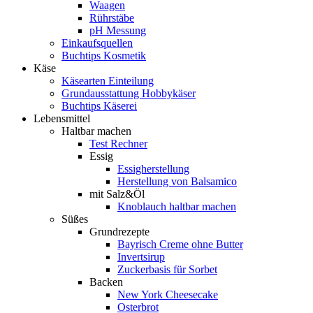
Waagen
Rührstäbe
pH Messung
Einkaufsquellen
Buchtips Kosmetik
Käse
Käsearten Einteilung
Grundausstattung Hobbykäser
Buchtips Käserei
Lebensmittel
Haltbar machen
Test Rechner
Essig
Essigherstellung
Herstellung von Balsamico
mit Salz&Öl
Knoblauch haltbar machen
Süßes
Grundrezepte
Bayrisch Creme ohne Butter
Invertsirup
Zuckerbasis für Sorbet
Backen
New York Cheesecake
Osterbrot