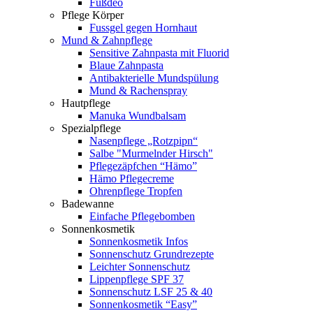
Fußdeo
Pflege Körper
Fussgel gegen Hornhaut
Mund & Zahnpflege
Sensitive Zahnpasta mit Fluorid
Blaue Zahnpasta
Antibakterielle Mundspülung
Mund & Rachenspray
Hautpflege
Manuka Wundbalsam
Spezialpflege
Nasenpflege „Rotzpipn“
Salbe "Murmelnder Hirsch"
Pflegezäpfchen “Hämo”
Hämo Pflegecreme
Ohrenpflege Tropfen
Badewanne
Einfache Pflegebomben
Sonnenkosmetik
Sonnenkosmetik Infos
Sonnenschutz Grundrezepte
Leichter Sonnenschutz
Lippenpflege SPF 37
Sonnenschutz LSF 25 & 40
Sonnenkosmetik “Easy”