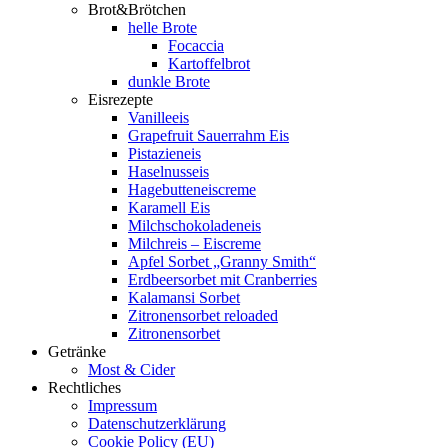
Brot&Brötchen
helle Brote
Focaccia
Kartoffelbrot
dunkle Brote
Eisrezepte
Vanilleeis
Grapefruit Sauerrahm Eis
Pistazieneis
Haselnusseis
Hagebutteneiscreme
Karamell Eis
Milchschokoladeneis
Milchreis – Eiscreme
Apfel Sorbet „Granny Smith“
Erdbeersorbet mit Cranberries
Kalamansi Sorbet
Zitronensorbet reloaded
Zitronensorbet
Getränke
Most & Cider
Rechtliches
Impressum
Datenschutzerklärung
Cookie Policy (EU)