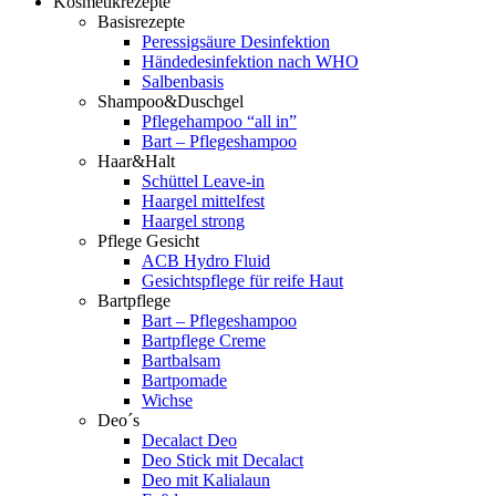
Kosmetikrezepte
Basisrezepte
Peressigsäure Desinfektion
Händedesinfektion nach WHO
Salbenbasis
Shampoo&Duschgel
Pflegehampoo “all in”
Bart – Pflegeshampoo
Haar&Halt
Schüttel Leave-in
Haargel mittelfest
Haargel strong
Pflege Gesicht
ACB Hydro Fluid
Gesichtspflege für reife Haut
Bartpflege
Bart – Pflegeshampoo
Bartpflege Creme
Bartbalsam
Bartpomade
Wichse
Deo´s
Decalact Deo
Deo Stick mit Decalact
Deo mit Kalialaun