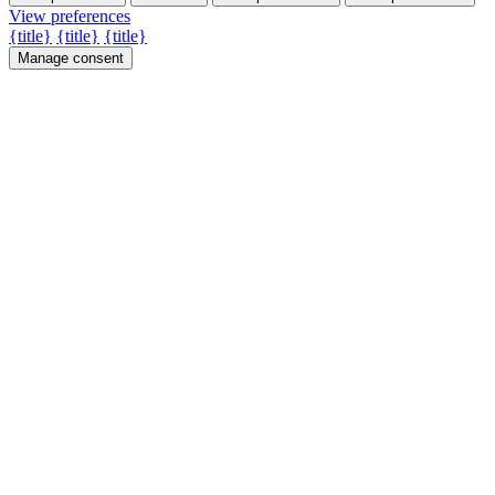
View preferences
{title}
{title}
{title}
Manage consent