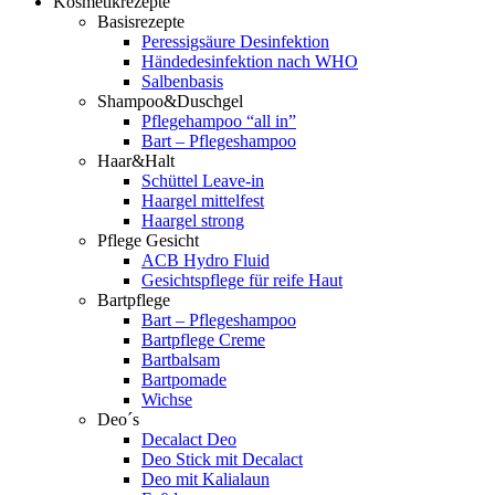
Kosmetikrezepte
Basisrezepte
Peressigsäure Desinfektion
Händedesinfektion nach WHO
Salbenbasis
Shampoo&Duschgel
Pflegehampoo “all in”
Bart – Pflegeshampoo
Haar&Halt
Schüttel Leave-in
Haargel mittelfest
Haargel strong
Pflege Gesicht
ACB Hydro Fluid
Gesichtspflege für reife Haut
Bartpflege
Bart – Pflegeshampoo
Bartpflege Creme
Bartbalsam
Bartpomade
Wichse
Deo´s
Decalact Deo
Deo Stick mit Decalact
Deo mit Kalialaun