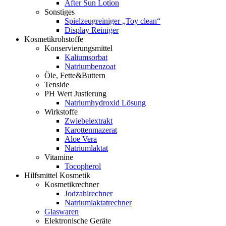
After Sun Lotion
Sonstiges
Spielzeugreiniger „Toy clean“
Display Reiniger
Kosmetikrohstoffe
Konservierungsmittel
Kaliumsorbat
Natriumbenzoat
Öle, Fette&Buttern
Tenside
PH Wert Justierung
Natriumhydroxid Lösung
Wirkstoffe
Zwiebelextrakt
Karottenmazerat
Aloe Vera
Natriumlaktat
Vitamine
Tocopherol
Hilfsmittel Kosmetik
Kosmetikrechner
Jodzahlrechner
Natriumlaktatrechner
Glaswaren
Elektronische Geräte