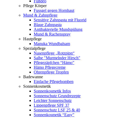
Fußdeo
Pflege Körper
Fussgel gegen Hornhaut
Mund & Zahnpflege
Sensitive Zahnpasta mit Fluorid
Blaue Zahnpasta
Antibakterielle Mundspülung
Mund & Rachenspray
Hautpflege
Manuka Wundbalsam
Spezialpflege
Nasenpflege „Rotzpipn“
Salbe "Murmelnder Hirsch"
Pflegezäpfchen “Hämo”
Hämo Pflegecreme
Ohrenpflege Tropfen
Badewanne
Einfache Pflegebomben
Sonnenkosmetik
Sonnenkosmetik Infos
Sonnenschutz Grundrezepte
Leichter Sonnenschutz
Lippenpflege SPF 37
Sonnenschutz LSF 25 & 40
Sonnenkosmetik “Easy”