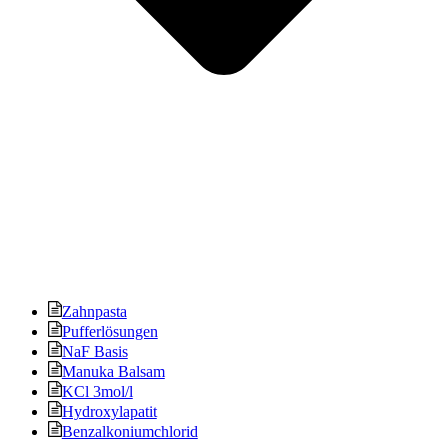
Zahnpasta
Pufferlösungen
NaF Basis
Manuka Balsam
KCl 3mol/l
Hydroxylapatit
Benzalkoniumchlorid