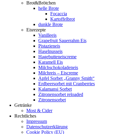
Brot&Brötchen
helle Brote
Focaccia
Kartoffelbrot
dunkle Brote
Eisrezepte
Vanilleeis
Grapefruit Sauerrahm Eis
Pistazieneis
Haselnusseis
Hagebutteneiscreme
Karamell Eis
Milchschokoladeneis
Milchreis – Eiscreme
Apfel Sorbet „Granny Smith“
Erdbeersorbet mit Cranberries
Kalamansi Sorbet
Zitronensorbet reloaded
Zitronensorbet
Getränke
Most & Cider
Rechtliches
Impressum
Datenschutzerklärung
Cookie Policy (EU)