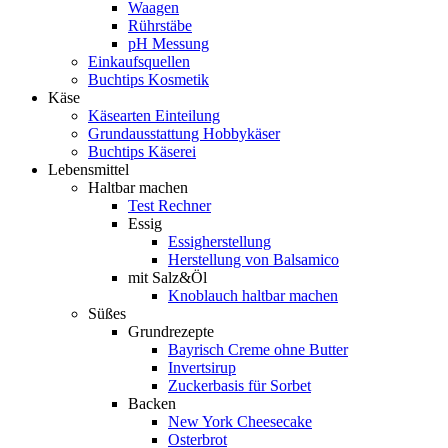
Waagen
Rührstäbe
pH Messung
Einkaufsquellen
Buchtips Kosmetik
Käse
Käsearten Einteilung
Grundausstattung Hobbykäser
Buchtips Käserei
Lebensmittel
Haltbar machen
Test Rechner
Essig
Essigherstellung
Herstellung von Balsamico
mit Salz&Öl
Knoblauch haltbar machen
Süßes
Grundrezepte
Bayrisch Creme ohne Butter
Invertsirup
Zuckerbasis für Sorbet
Backen
New York Cheesecake
Osterbrot