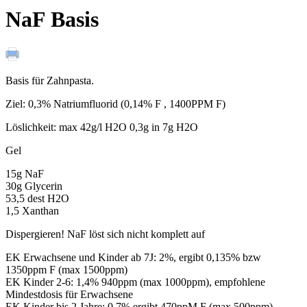
NaF Basis
Basis für Zahnpasta.
Ziel: 0,3% Natriumfluorid (0,14% F , 1400PPM F)
Löslichkeit: max 42g/l H2O 0,3g in 7g H2O
Gel
15g NaF
30g Glycerin
53,5 dest H2O
1,5 Xanthan
Dispergieren! NaF löst sich nicht komplett auf
EK Erwachsene und Kinder ab 7J: 2%, ergibt 0,135% bzw
1350ppm F (max 1500ppm)
EK Kinder 2-6: 1,4% 940ppm (max 1000ppm), empfohlene
Mindestdosis für Erwachsene
EK Kinder bis 2 Jahre: 0,7% ergibt 470ppM F (max 500ppm)